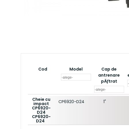
Cod
Model
Cap de
antrenare
pÄƒtrat
Cheie cu
CP6920-D24
1"
impact
CP6920-
D24
CP6920-
D24