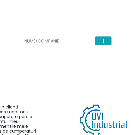
d
in clienti
eare cont nou
cuperare parola
ntul meu
menzile mele
s de cumparaturi