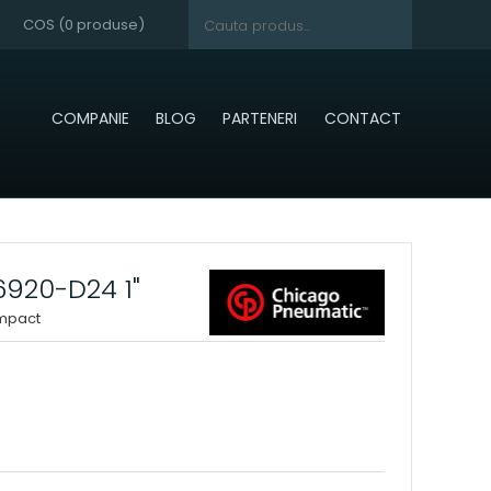
COS (
0
produse)
COMPANIE
BLOG
PARTENERI
CONTACT
920-D24 1"
impact