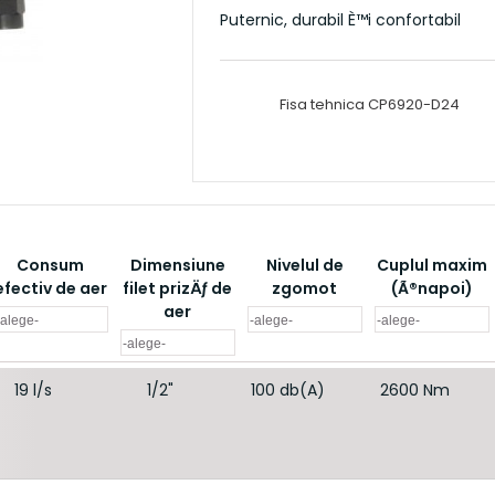
Puternic, durabil È™i confortabil
Fisa tehnica CP6920-D24
Consum
Dimensiune
Nivelul de
Cuplul maxim
efectiv de aer
filet prizÄƒ de
zgomot
(Ã®napoi)
aer
19 l/s
1/2"
100 db(A)
2600 Nm