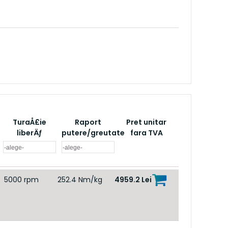
TuraÅ£ie
Raport
Pret unitar
liberÄƒ
putere/greutate
fara TVA
5000 rpm
252.4 Nm/kg
4959.2
Lei