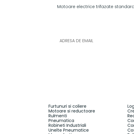
Motoare electrice trifazate standar
NEWSLETTER
Furtunuri si coliere
Log
Motoare si reductoare
Cr
Rulmenti
Re
Pneumatica
Co
Robineti Industriali
Co
Unelte Pneumatice
Co